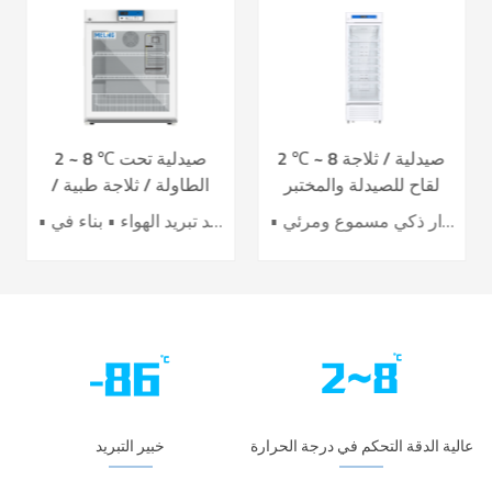
2 ℃ ~ 8 صيدلية / ثلاجة
2 ~ 8 ℃ صيدلية تحت
لقاح للصيدلة والمختبر
الطاولة / ثلاجة طبية /
YC-395L
لقاح YC-130L
• أداء تبريد الهواء الرائد • تحسين كفاءة توفير الطاقة بنسبة 40٪ + • باب تسخين كهربائي لتأثير أفضل ضد التكثيف • 7 حساسات لدقة عالية للتحكم بدرجة الحرارة • نظام إنذار ذكي مسموع ومرئي
• نظام تحكم دقيق • نظام تبريد تبريد الهواء • بناء في USB datalogger • إنذارات سمعية وبصرية مثالية • تصميم عملية مريحة
عالية الدقة التحكم في درجة الحرارة
خبير التبريد