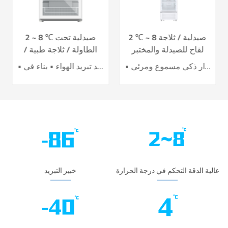
2 ℃ ~ 8 صيدلية / ثلاجة
2 ~ 8 ℃ صيدلية تحت
لقاح للصيدلة والمختبر
الطاولة / ثلاجة طبية /
YC-395L
لقاح YC-130L
• أداء تبريد الهواء الرائد • تحسين كفاءة توفير الطاقة بنسبة 40٪ + • باب تسخين كهربائي لتأثير أفضل ضد التكثيف • 7 حساسات لدقة عالية للتحكم بدرجة الحرارة • نظام إنذار ذكي مسموع ومرئي
• نظام تحكم دقيق • نظام تبريد تبريد الهواء • بناء في USB datalogger • إنذارات سمعية وبصرية مثالية • تصميم عملية مريحة
عالية الدقة التحكم في درجة الحرارة
خبير التبريد