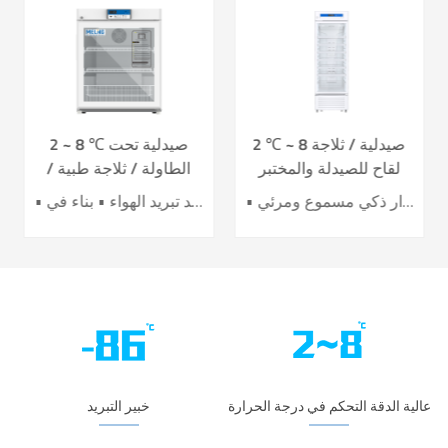
2 ℃ ~ 8 صيدلية / ثلاجة
2 ~ 8 ℃ صيدلية تحت
لقاح للصيدلة والمختبر
الطاولة / ثلاجة طبية /
YC-395L
لقاح YC-130L
• أداء تبريد الهواء الرائد • تحسين كفاءة توفير الطاقة بنسبة 40٪ + • باب تسخين كهربائي لتأثير أفضل ضد التكثيف • 7 حساسات لدقة عالية للتحكم بدرجة الحرارة • نظام إنذار ذكي مسموع ومرئي
• نظام تحكم دقيق • نظام تبريد تبريد الهواء • بناء في USB datalogger • إنذارات سمعية وبصرية مثالية • تصميم عملية مريحة
عالية الدقة التحكم في درجة الحرارة
خبير التبريد