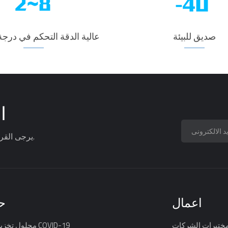
صديق للبيئة
عالية الدقة التحكم في درجة
ا
يرجى القراءة ، البقاء على اطلاع ، الاشتراك ، ونحن نرحب بك لتخبرنا برأيك.
اعمال
ح
ختبرات الشركات
محلول تخزين لقاح COVID-19