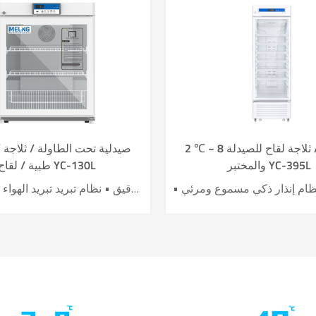
2 ℃ ~ 8 صيدلية / ثلاجة لقاح للصيدلة
2 ~
والمختبر YC-395L
طبية / لقاح YC-130L
• نظام تحكم دقيق • نظام تبريد تبريد الهواء • بناء في USB datalogger • إنذارات سمعية وبصرية مثالية • تصميم عملية مريحة