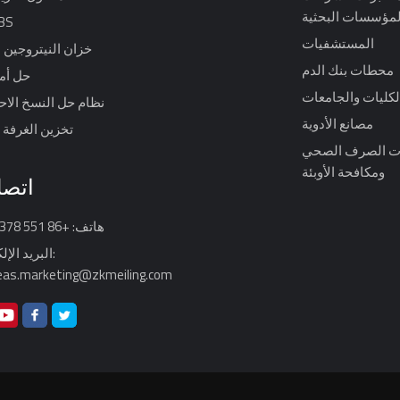
لمؤسسات البحثية
حل 
المستشفيات
خزان النيتروجين 
محطات بنك الدم
حل أم
لكليات والجامعات
نظام حل النسخ الا
مصانع الأدوية
تخزين الغرفة ا
 الصرف الصحي
ومكافحة الأوبئة
اتصل
هاتف: +86 551 64317378
البريد الإل
eas.marketing@zkmeiling.com