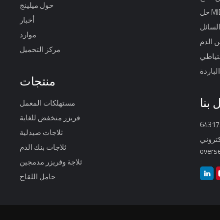
حول ميلينج
MIBS
أخبار
السائل
موارد
ن الدم
مركز التحميل
حتياطي
لباردة
منتجات
 بنا
مستهلكات المعمل
فريزر منخفض للغاية
ثلاجات صيدلية
كتروني:
ثلاجات بنك الدم
overs
ثلاجة وفريزر مدمجين
حامل اللقاح