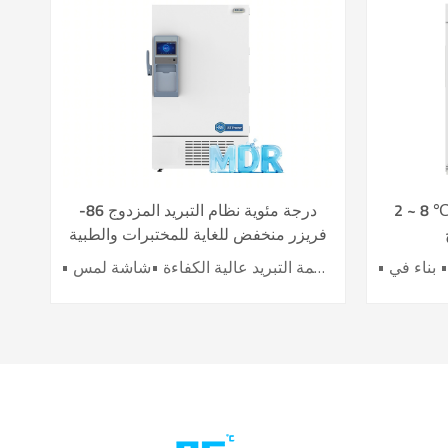
 8 ℃ صيدلية تحت الطاولة / ثلاجة
-86 درجة مئوية نظام التبريد المزدوج
فريزر منخفض للغاية للمختبرات والطبية
DW-HL780
• اثنان من أنظمة التبريد عالية الكفاءة •شاشة لمس LCD مقاس 10 بوصة • توفير العمالة القصوى • اثنان من الضواغط العاكسة •رغوة عازلة لكبار الشخصيات • 10 أنواع من وظائف التنبيه