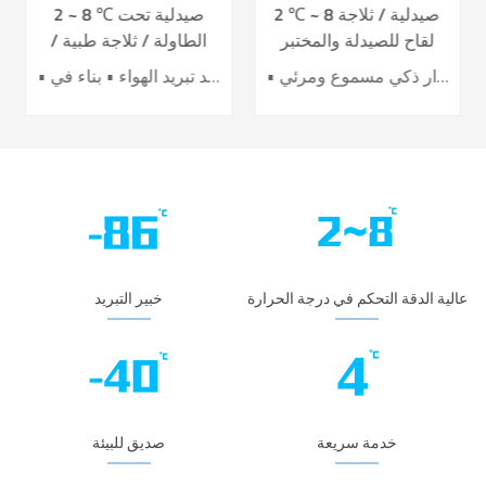
2 ℃ ~ 8 صيدلية / ثلاجة
2 ~ 8 ℃ صيدلية تحت
لقاح للصيدلة والمختبر
الطاولة / ثلاجة طبية /
YC-395L
لقاح YC-130L
• أداء تبريد الهواء الرائد • تحسين كفاءة توفير الطاقة بنسبة 40٪ + • باب تسخين كهربائي لتأثير أفضل ضد التكثيف • 7 حساسات لدقة عالية للتحكم بدرجة الحرارة • نظام إنذار ذكي مسموع ومرئي
• نظام تحكم دقيق • نظام تبريد تبريد الهواء • بناء في USB datalogger • إنذارات سمعية وبصرية مثالية • تصميم عملية مريحة
عالية الدقة التحكم في درجة الحرارة
خبير التبريد
خدمة سريعة
صديق للبيئة