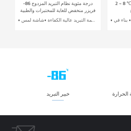
 8 ℃ صيدلية تحت الطاولة / ثلاجة
-86 درجة مئوية نظام التبريد المزدوج
فريزر منخفض للغاية للمختبرات والطبية
DW-HL780
• اثنان من أنظمة التبريد عالية الكفاءة •شاشة لمس LCD مقاس 10 بوصة • توفير العمالة القصوى • اثنان من الضواغط العاكسة •رغوة عازلة لكبار الشخصيات • 10 أنواع من وظائف التنبيه
 الحرارة
خبير التبريد