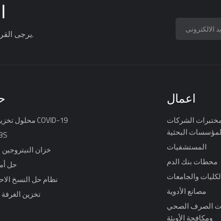
ا
يرجى القراءة ، البقاء على اطلاع ، الاشتراك ، ونحن نرحب بك لتخبرنا برأيك.
اعمال
ح
ختبرات الشركات
محلول تخزين لقاح COVID-19
لمؤسسات البحثية
حل 
المستشفيات
خزان النيتروجين 
محطات بنك الدم
حل أم
لكليات والجامعات
نظام حل النسخ الا
مصانع الأدوية
تخزين الغرفة ا
 الصرف الصحي
ومكافحة الأوبئة