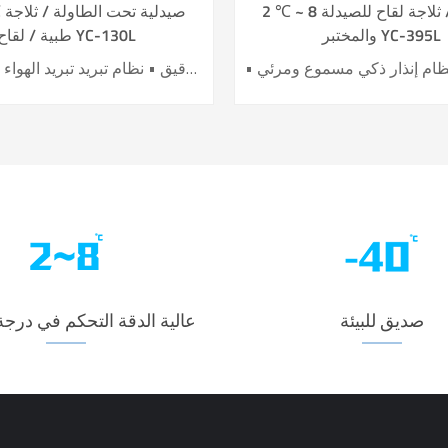
2 ℃ ~ 8 صيدلية / ثلاجة لقاح للصيدلة
2 ~
والمختبر YC-395L
طبية / لقاح YC-130L
• نظام تحكم دقيق • نظام تبريد تبريد الهواء • بناء في USB datalogger • إنذارات سمعية وبصرية مثالية • تصميم عملية مريحة
صديق للبيئة
عالية الدقة التحكم في درجة