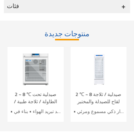
فئات
منتوجات جديدة
2 ℃ ~ 8 صيدلية / ثلاجة
2 ~ 8 ℃ صيدلية تحت
لقاح للصيدلة والمختبر
الطاولة / ثلاجة طبية /
YC-395L
لقاح YC-130L
• أداء تبريد الهواء الرائد • تحسين كفاءة توفير الطاقة بنسبة 40٪ + • باب تسخين كهربائي لتأثير أفضل ضد التكثيف • 7 حساسات لدقة عالية للتحكم بدرجة الحرارة • نظام إنذار ذكي مسموع ومرئي
• نظام تحكم دقيق • نظام تبريد تبريد الهواء • بناء في USB datalogger • إنذارات سمعية وبصرية مثالية • تصميم عملية مريحة