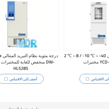
2 ℃ ~ 8 / -10 ℃ ~ -40 ثلاجة ومجمد معمل
YCD-FL2
منخفض للغاية للمختبرات والط
HL528S
ى الاقتباس
أضف إلى الاقتباس
ما مجموعه
1
الصفحات