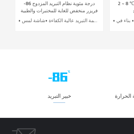
 8 ℃ صيدلية تحت الطاولة / ثلاجة
-86 درجة مئوية نظام التبريد المزدوج
فريزر منخفض للغاية للمختبرات والطبية
DW-HL780
• اثنان من أنظمة التبريد عالية الكفاءة •شاشة لمس LCD مقاس 10 بوصة • توفير العمالة القصوى • اثنان من الضواغط العاكسة •رغوة عازلة لكبار الشخصيات • 10 أنواع من وظائف التنبيه
 الحرارة
خبير التبريد