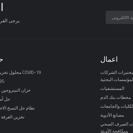
ا
يرجى القراءة ، البقاء على اطلاع ، الاشتراك ، ونحن نرحب بك لتخبرنا برأيك.
اعمال
ح
ختبرات الشركات
محلول تخزين لقاح COVID-19
لمؤسسات البحثية
حل 
المستشفيات
خزان النيتروجين 
محطات بنك الدم
حل أم
لكليات والجامعات
نظام حل النسخ الا
مصانع الأدوية
تخزين الغرفة ا
 الصرف الصحي
ومكافحة الأوبئة