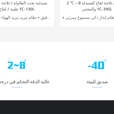
2 ℃ ~ 8 صيدلية / ثلاجة لقاح للصيدلة
2 ~
والمختبر YC-395L
طبية / لقاح YC-130L
• نظام تحكم دقيق • نظام تبريد تبريد الهواء • بناء في USB datalogger • إنذارات سمعية وبصرية مثالية • تصميم عملية مريحة
صديق للبيئة
عالية الدقة التحكم في درجة