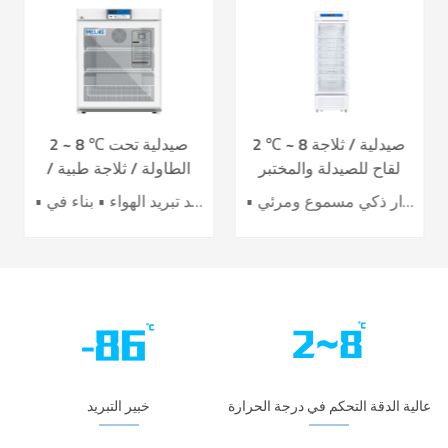
2 ℃ ~ 8 صيدلية / ثلاجة
2 ~ 8 ℃ صيدلية تحت
لقاح للصيدلة والمختبر
الطاولة / ثلاجة طبية /
YC-395L
لقاح YC-130L
• أداء تبريد الهواء الرائد • تحسين كفاءة توفير الطاقة بنسبة 40٪ + • باب تسخين كهربائي لتأثير أفضل ضد التكثيف • 7 حساسات لدقة عالية للتحكم بدرجة الحرارة • نظام إنذار ذكي مسموع ومرئي
• نظام تحكم دقيق • نظام تبريد تبريد الهواء • بناء في USB datalogger • إنذارات سمعية وبصرية مثالية • تصميم عملية مريحة
عالية الدقة التحكم في درجة الحرارة
خبير التبريد