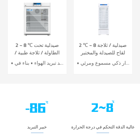
2 ℃ ~ 8 صيدلية / ثلاجة
2 ~ 8 ℃ صيدلية تحت
لقاح للصيدلة والمختبر
الطاولة / ثلاجة طبية /
YC-395L
لقاح YC-130L
• أداء تبريد الهواء الرائد • تحسين كفاءة توفير الطاقة بنسبة 40٪ + • باب تسخين كهربائي لتأثير أفضل ضد التكثيف • 7 حساسات لدقة عالية للتحكم بدرجة الحرارة • نظام إنذار ذكي مسموع ومرئي
• نظام تحكم دقيق • نظام تبريد تبريد الهواء • بناء في USB datalogger • إنذارات سمعية وبصرية مثالية • تصميم عملية مريحة
عالية الدقة التحكم في درجة الحرارة
خبير التبريد