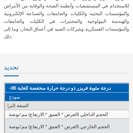
للاستخدام في المستشفيات وأنظمة الصحة والوقاية من الأمراض
والمؤسسات البحثية والكليات والجامعات والصناعة الإلكترونية
والهندسة البيولوجية والمختبرات في الكليات والجامعات
والمؤسسات العسكرية وشركات الصيد في أعماق البحار، وما إلى
ذلك.
تحديد
-86 درجة مئوية فريزر ذو درجة حرارة منخفضة للغاية
نموذج
السعة (لتر)
الحجم الداخلي (العرض * العمق * الارتفاع) مم/بوصة
الحجم الخارجي (العرض * العمق * الارتفاع) مم/بوصة