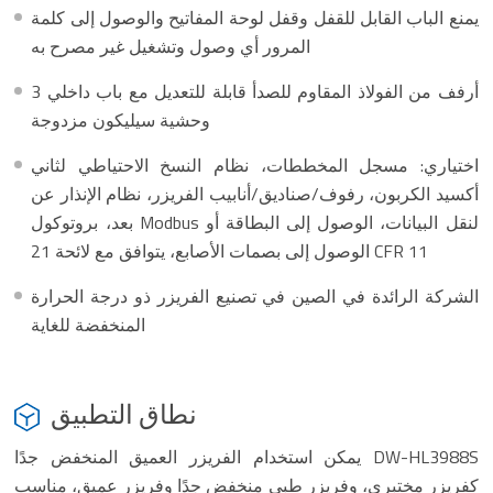
يمنع الباب القابل للقفل وقفل لوحة المفاتيح والوصول إلى كلمة
المرور أي وصول وتشغيل غير مصرح به
3 أرفف من الفولاذ المقاوم للصدأ قابلة للتعديل مع باب داخلي
وحشية سيليكون مزدوجة
اختياري: مسجل المخططات، نظام النسخ الاحتياطي لثاني
أكسيد الكربون، رفوف/صناديق/أنابيب الفريزر، نظام الإنذار عن
بعد، بروتوكول Modbus لنقل البيانات، الوصول إلى البطاقة أو
الوصول إلى بصمات الأصابع، يتوافق مع لائحة 21 CFR 11
الشركة الرائدة في الصين في تصنيع الفريزر ذو درجة الحرارة
المنخفضة للغاية
نطاق التطبيق
يمكن استخدام الفريزر العميق المنخفض جدًا DW-HL3988S
كفريزر مختبري، وفريزر طبي منخفض جدًا وفريزر عميق، مناسب