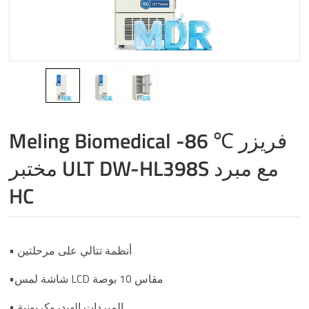
Meling Biomedical -86 ℃ فريزر
مختبر ULT DW-HL398S مع مبرد
HC
• أنظمة تتالي على مرحلتين
•شاشة لمس LCD مقاس 10 بوصة
• المبردات الهيدروكربونية