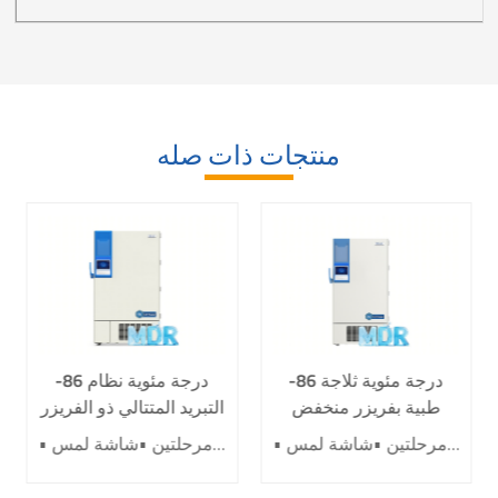
منتجات ذات صله
-86 درجة مئوية ثلاجة
-86 درجة مئوية نظام
طبية بفريزر منخفض
التبريد المتتالي ذو الفريزر
للغاية للمختبر DW-
المنخفض للغاية
• أنظمة تتالي على مرحلتين •شاشة لمس LCD مقاس 10 بوصة • المبردات الهيدروكربونية • اثنان من الضواغط العاكسة •رغوة عازلة لكبار الشخصيات
• أنظمة تتالي على مرحلتين •شاشة لمس LCD مقاس 10 بوصة • المبردات الهيدروكربونية • اثنان من الضواغط العاكسة •رغوة عازلة لكبار الشخصيات • 10 أنواع من وظائف التنبيه
HL678S
للمختبرات والطبية DW-
HL778S