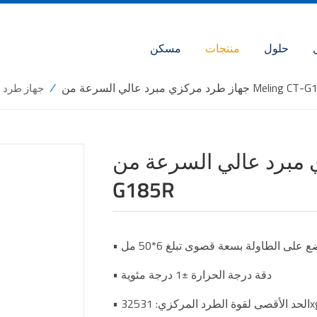
حلول
منتجات
مسكن
زي مبرد عالي السرعة من Meling CT-G185R
/
جهاز طرد 
 عالي السرعة من Meling CT-
G185R
على الطاولة بسعة قصوى تبلغ 6*50 مل
• دقة درجة الحرارة ±1 درجة مئوية
قوة الطرد المركزي: 32531xg