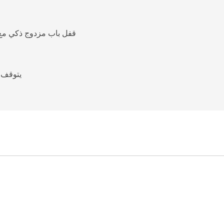
قفل باب مزدوج ذكي مع ت
يتوقف ت