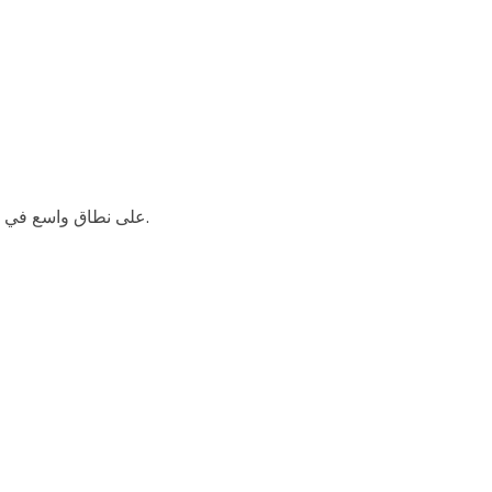
يستخدم جهاز الطرد المركزي CT-G185R على نطاق واسع في العلوم البيولوجية والتشخيص الطبي وصناعة الأدوية والزراعة والاختبارات البيئية وما إلى ذلك.