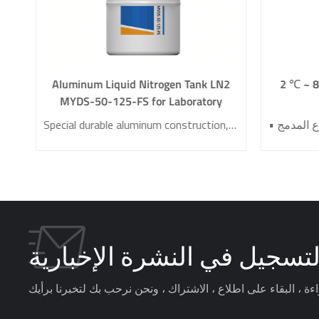
ثلاجة ومجمد
Aluminum Liquid Nitrogen Tank LN2
MYDS-50-125-FS for Laboratory
• Compatible with 10 ml, 50ml, 250ml, 500ml, 1000ml fixed-angle rotors • Temperature accuracy ±1℃ • The maximum centrifugal force: 49796xg • The maximum speed 21000rpm • Rapid cooling in 4 minutes •Automatic protection alarm
Special durable aluminum construction, compact and lightweight Low Liquid Nitrogen Consumption Low Heat Transfer Design Standard Multi-layer Square Buckets
لتسجيل في النشرة الإخبارية