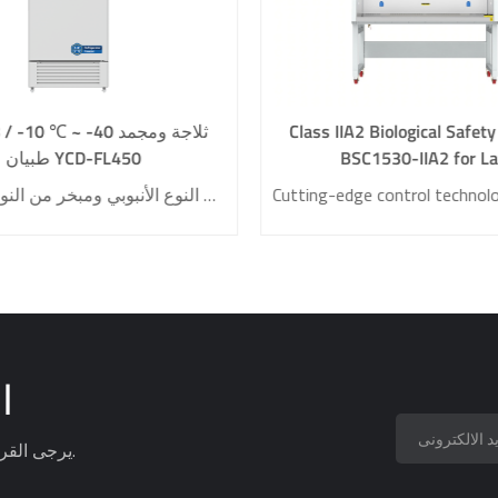
Class IIA2 Biological Safet
2 ℃ ~ 8 / -10 ℃ ~ -40 
BSC1530-IIA2 for L
طبيان YCD-FL450
• نظام تحكم بدرجة الحرارة محوسب عالي الدقة • نظام تبريد عالي الكفاءة • نظام أمني شامل • التبريد المباشر والتحكم الإلكتروني في درجة الحرارة • مكثف من النوع الأنبوبي ومبخر من النوع المدمج
ا
يرجى القراءة ، البقاء على اطلاع ، الاشتراك ، ونحن نرحب بك لتخبرنا برأيك.