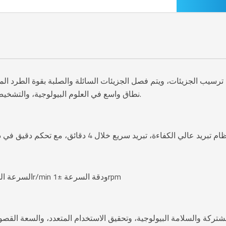
نطاق واسع في العلوم البيولوجية، والتشخيص الطبي، وصناعة الأدوية، والزراعة، والبيئة الاختبار وما إلى ذلك.
الحد الأقصى لقوة الطرد المركزي: 32531xg، السرعة القصوى هي 18500r/min ودقة السرعة ±1rpm