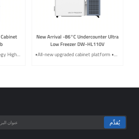
y Cabinet
New Arrival -86°C Undercounter Ultra
ab
Low Freezer DW-HL110V
Cutting-edge control technology High-precision wind speed sensor High-configuration, maintenance-free EBM independent fan U15 ultra high efficiency filter compliant with EN 1822 standard Filteration efficiemcy for particles with a diameter of 0.12 μm ≥99.9995% 10° tilted window design
•All-new upgraded cabinet platform •Environment-friendly natural gas •Stainless steel interior •10 inch LCD touch screen
يُقدِّم