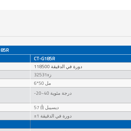
جهاز طرد مركز
CT-G185R
118500 دورة في الدقيقة
32531xز
6*50 مل
-20~40 درجة مئوية
57 ديسيبل (أ)
±1 دورة في الدقيقة