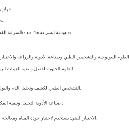
• 7 جها
• 
• الحد الأقصى لقوة الطرد المركزي: 32531xg، السرعة القصوى هي 18500r/min ودقة السرعة ±1rpm
✔العلوم الحيوية: لفصل وتنقية العينات البيولوجية مثل الخلايا والفيروسات والبروتينات والإنزيمات وغيرها.
✔التشخيص الطبي: لكشف وتحليل الدم والبول والعينات السريرية الأخرى، مثل روتين الدم، روتين البول، إلخ.
✔صناعة الأدوية: لتحليل وتنقية المكونات الصيدلانية، وكذلك مراقبة جودة المستحضرات الصيدلانية ;
✔الاختبار البيئي: يستخدم لاختبار جودة المياه ومعالجة مياه الصرف الصحي وغيرها من معالجة العينات البيئية وتحليلها.