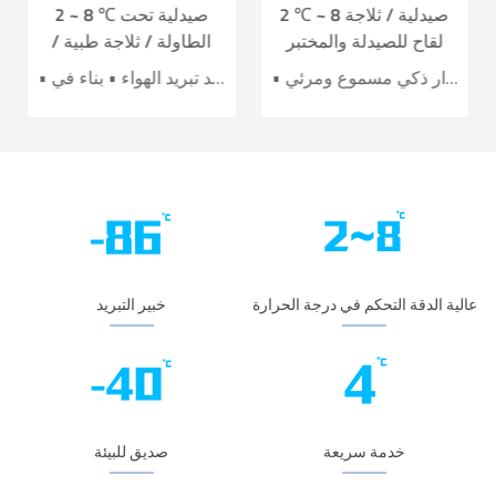
2 ℃ ~ 8 صيدلية / ثلاجة
2 ~ 8 ℃ صيدلية تحت
لقاح للصيدلة والمختبر
الطاولة / ثلاجة طبية /
YC-395L
لقاح YC-130L
• أداء تبريد الهواء الرائد • تحسين كفاءة توفير الطاقة بنسبة 40٪ + • باب تسخين كهربائي لتأثير أفضل ضد التكثيف • 7 حساسات لدقة عالية للتحكم بدرجة الحرارة • نظام إنذار ذكي مسموع ومرئي
• نظام تحكم دقيق • نظام تبريد تبريد الهواء • بناء في USB datalogger • إنذارات سمعية وبصرية مثالية • تصميم عملية مريحة
عالية الدقة التحكم في درجة الحرارة
خبير التبريد
خدمة سريعة
صديق للبيئة