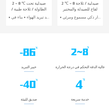
2 ℃ ~ 8 صيدلية / ثلاجة
2 ~ 8 ℃ صيدلية تحت
لقاح للصيدلة والمختبر
الطاولة / ثلاجة طبية /
YC-395L
لقاح YC-130L
• أداء تبريد الهواء الرائد • تحسين كفاءة توفير الطاقة بنسبة 40٪ + • باب تسخين كهربائي لتأثير أفضل ضد التكثيف • 7 حساسات لدقة عالية للتحكم بدرجة الحرارة • نظام إنذار ذكي مسموع ومرئي
• نظام تحكم دقيق • نظام تبريد تبريد الهواء • بناء في USB datalogger • إنذارات سمعية وبصرية مثالية • تصميم عملية مريحة
عالية الدقة التحكم في درجة الحرارة
خبير التبريد
خدمة سريعة
صديق للبيئة