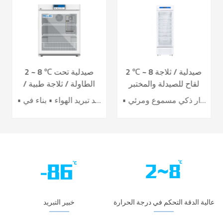
2 ℃ ~ 8 صيدلية / ثلاجة
2 ~ 8 ℃ صيدلية تحت
لقاح للصيدلة والمختبر
الطاولة / ثلاجة طبية /
YC-395L
لقاح YC-130L
• أداء تبريد الهواء الرائد • تحسين كفاءة توفير الطاقة بنسبة 40٪ + • باب تسخين كهربائي لتأثير أفضل ضد التكثيف • 7 حساسات لدقة عالية للتحكم بدرجة الحرارة • نظام إنذار ذكي مسموع ومرئي
• نظام تحكم دقيق • نظام تبريد تبريد الهواء • بناء في USB datalogger • إنذارات سمعية وبصرية مثالية • تصميم عملية مريحة
عالية الدقة التحكم في درجة الحرارة
خبير التبريد