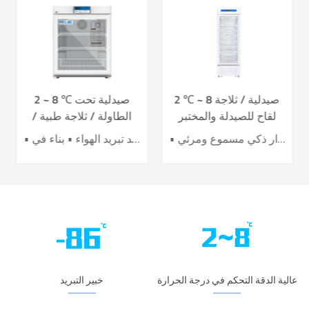
2 ℃ ~ 8 صيدلية / ثلاجة
2 ~ 8 ℃ صيدلية تحت
لقاح للصيدلة والمختبر
الطاولة / ثلاجة طبية /
YC-395L
لقاح YC-130L
• أداء تبريد الهواء الرائد • تحسين كفاءة توفير الطاقة بنسبة 40٪ + • باب تسخين كهربائي لتأثير أفضل ضد التكثيف • 7 حساسات لدقة عالية للتحكم بدرجة الحرارة • نظام إنذار ذكي مسموع ومرئي
• نظام تحكم دقيق • نظام تبريد تبريد الهواء • بناء في USB datalogger • إنذارات سمعية وبصرية مثالية • تصميم عملية مريحة
عالية الدقة التحكم في درجة الحرارة
خبير التبريد