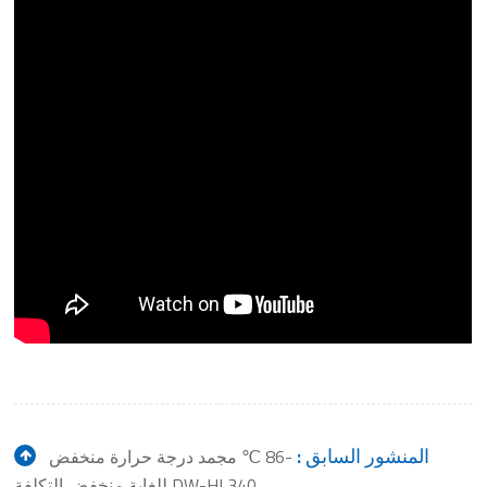
المنشور السابق :
-86 ℃ مجمد درجة حرارة منخفض
للغاية منخفض التكلفة DW-HL340