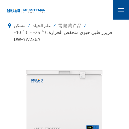
/
/
/
需 隐藏 产品
علم الحياة
مسكن
-10 ° C ~ -25 ° C فريزر طبي حيوي منخفض الحرارة
DW-YW226A