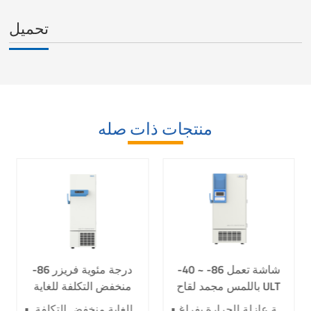
تحميل
منتجات ذات صله
-40 ~ -86 شاشة تعمل
-86 درجة مئوية فريزر
باللمس مجمد لقاح ULT
منخفض التكلفة للغاية
DW-HL398 / SA
للمختبرات والطبية DW-
• التبريد المستهدف • التبريد السريع • توفير الطاقة وصديق للبيئة • حائز على الجائزة الثانية ضمن جائزة الدولة للاختراعات التكنولوجية • صفيحة عازلة للحرارة بفراغ VIP • لتخزين لقاح COVID-19
• نظام تحكم في درجة الحرارة عالي الدقة • نظام تبريد قوي • نظام عزل حراري فعال • نظام إنذار مسموع ومرئي • فريزر منخفض للغاية منخفض التكلفة