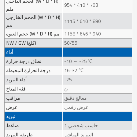
الحجم الداخلي (W * D * H)
954 * 410 * 703
ملم
الحجم الخارجي (W * D * H)
1115 * 610 * 890
مم
1158 * 646 * 940
حجم العبوة (W * D * H) مم
50/55
NW / GW (كلغ)
أداء
-10 ～ -25 ℃
نطاق درجة حرارة
16-32 ℃
درجة الحرارة المحيطة
-25
أداء التبريد
ن
فئة المناخ
معالج دقيق
مراقب
عرض رقمي
عرض
تبريد
حاسب شخصي 1
ضاغط
التبريد المباشر
طريقة التبريد